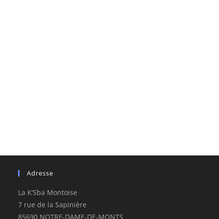
Adresse
La K’Sba Montoise
7 rue de la Sapinière
85690 NOTRE-DAME-DE-MONTS