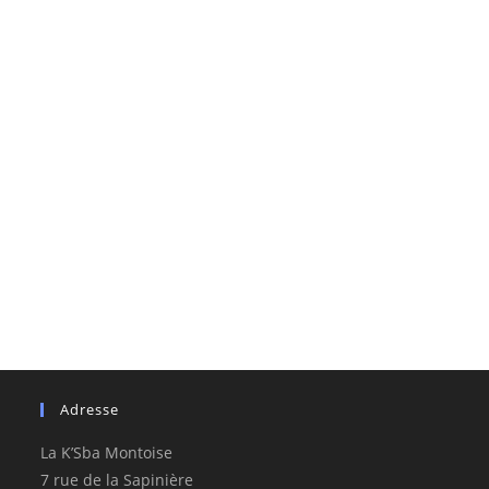
Adresse
La K’Sba Montoise
7 rue de la Sapinière