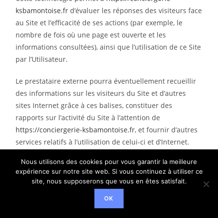
ksbamontoise.fr
d’évaluer les réponses des visiteurs face
au Site et l’efficacité de ses actions (par exemple, le
nombre de fois où une page est ouverte et les
informations consultées), ainsi que l’utilisation de ce Site
par l’Utilisateur.
Le prestataire externe pourra éventuellement recueillir
des informations sur les visiteurs du Site et d’autres
sites Internet grâce à ces balises, constituer des
rapports sur l’activité du Site à l’attention de
https://conciergerie-ksbamontoise.fr
, et fournir d’autres
services relatifs à l’utilisation de celui-ci et d’Internet.
10. Droit applicable et attribution de
Nous utilisons des cookies pour vous garantir la meilleure
expérience sur notre site web. Si vous continuez à utiliser ce
juridiction.
site, nous supposerons que vous en êtes satisfait.
OK
Tout litige en relation avec l’utilisation du site
https://conciergerie-ksbamontoise.fr
est soumis au droit