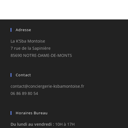
Adresse
La K’Sba Montoise
7 rue de la Sapinière
85690 NOTRE-DAME-DE-MONTS
Contact
contact@conciergerie-ksbamontoise.fr
06 86 89 80 54
Horaires Bureau
Du lundi au vendredi :
10H à 17H