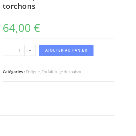
torchons
64,00
€
-
+
AJOUTER AU PANIER
Catégories :
En ligne
,
Forfait linge de maison