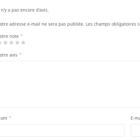
l n’y a pas encore d’avis.
otre adresse e-mail ne sera pas publiée.
Les champs obligatoires 
otre note
*
otre avis
*
Nom
*
E-m