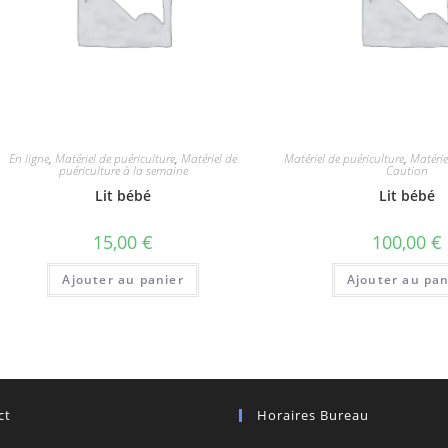
En ligne
,
Matériel de puériculture
,
Matériel de
Matériel de puériculture
,
Matérie
puériculture à la semaine
Caution
Lit bébé
Lit bébé
15,00
€
100,00
€
Ajouter au panier
Ajouter au pan
ct
Horaires Bureau