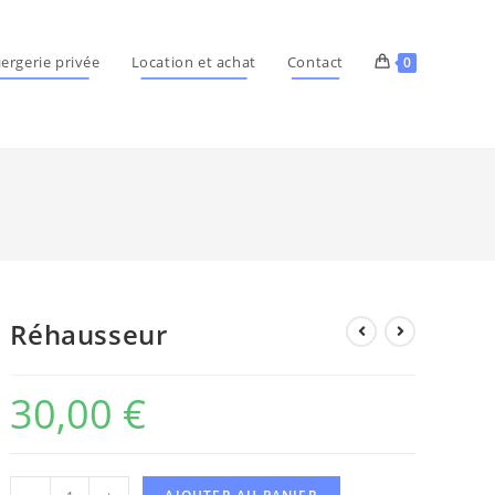
ergerie privée
Location et achat
Contact
0
Réhausseur
30,00
€