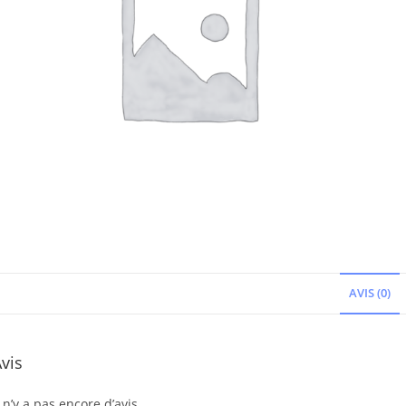
AVIS (0)
vis
l n’y a pas encore d’avis.