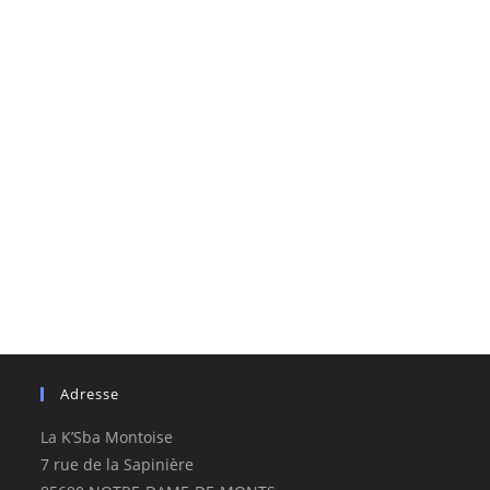
Adresse
La K’Sba Montoise
7 rue de la Sapinière