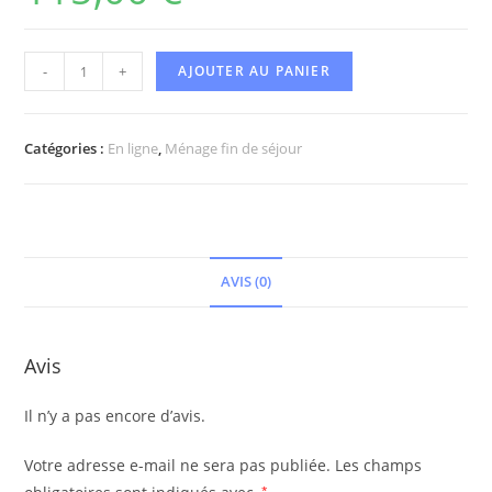
-
+
AJOUTER AU PANIER
Catégories :
En ligne
,
Ménage fin de séjour
AVIS (0)
Avis
Il n’y a pas encore d’avis.
Votre adresse e-mail ne sera pas publiée.
Les champs
*