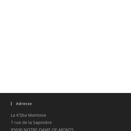
Adresse
La K’Sba Montoise
7 rue de la Sapinière
85690 NOTRE-DAME-DE-MONTS