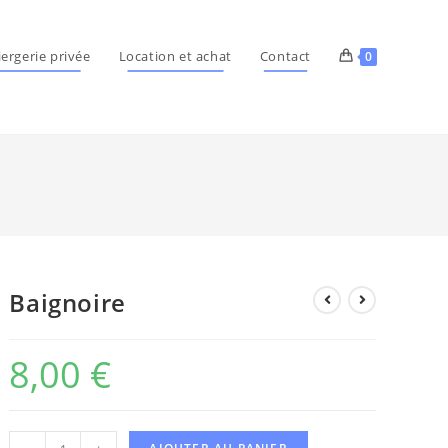
ergerie privée
Location et achat
Contact
0
Baignoire
8,00
€