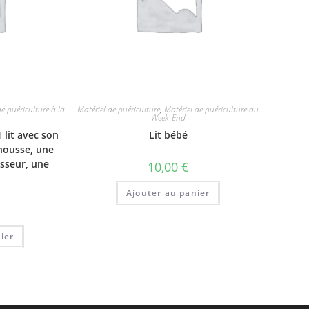
de puériculture à la
Matériel de puériculture
,
Matériel de puériculture au
Week-End
 lit avec son
Lit bébé
 housse, une
sseur, une
10,00
€
Ajouter au panier
ier