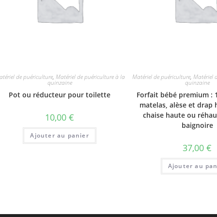
tériel de puériculture
,
Matériel de puériculture à la
Matériel de puériculture
,
Matériel 
quinzaine
quinzaine
Pot ou réducteur pour toilette
Forfait bébé premium : 1
matelas, alèse et drap
chaise haute ou réhau
10,00
€
baignoire
Ajouter au panier
37,00
€
Ajouter au pan