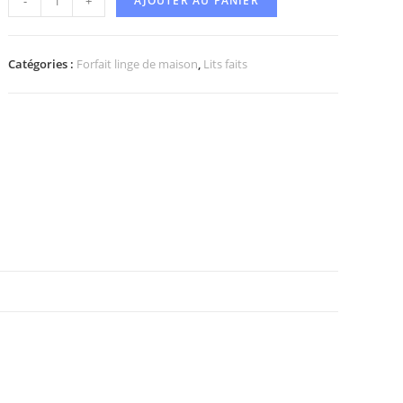
-
+
AJOUTER AU PANIER
Catégories :
Forfait linge de maison
,
Lits faits