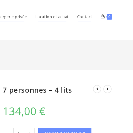
ergerie privée
Location et achat
Contact
0
7 personnes – 4 lits
134,00
€