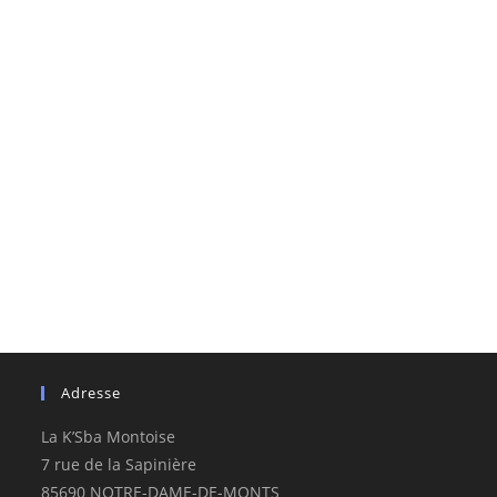
Adresse
La K’Sba Montoise
7 rue de la Sapinière
85690 NOTRE-DAME-DE-MONTS