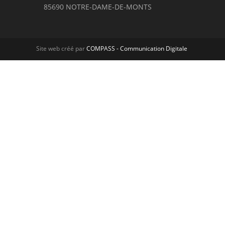
85690 NOTRE-DAME-DE-MONTS
Site web créé par
COMPASS - Communication Digitale