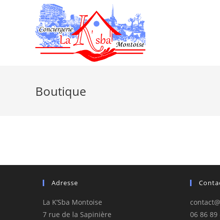
Boutique
Adresse
Conta
La K’Sba Montoise
contact@
7 rue de la Sapinière
06 86 89