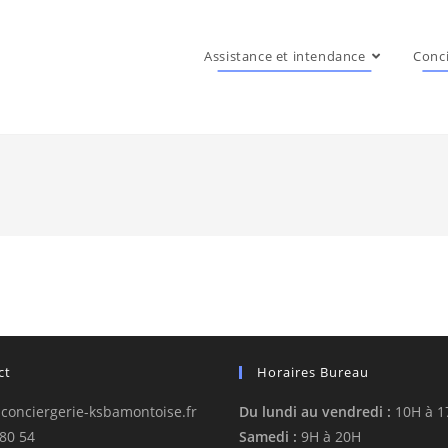
Assistance et intendance
Conci
ct
Horaires Bureau
conciergerie-ksbamontoise.fr
Du lundi au vendredi :
10H à 1
 80 54
Samedi :
9H à 20H